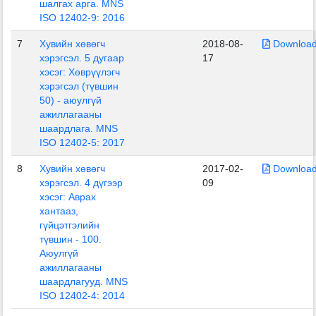
шалгах арга. MNS
ISO 12402-9: 2016
7
Хувийн хөвөгч
2018-08-
Downloa
хэрэгсэл. 5 дугаар
17
хэсэг: Хөврүүлэгч
хэрэгсэл (түвшин
50) - аюулгүй
ажиллагааны
шаардлага. MNS
ISO 12402-5: 2017
8
Хувийн хөвөгч
2017-02-
Downloa
хэрэгсэл. 4 дүгээр
09
хэсэг: Аврах
хантааз,
гүйцэтгэлийн
түвшин - 100.
Аюулгүй
ажиллагааны
шаардлагууд. MNS
ISO 12402-4: 2014