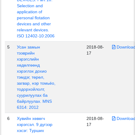
Selection and
application of
personal flotation
devices and other
relevant devices.
ISO 12402-10:2006
5
Усан замын
2018-08-
Downloa
тээврийн
17
хэрэгслийн
хөдөлгөөнд
хэрэглэх дохио
тэмдэг, төрөл,
загвар, нэр томьёо,
тодорхойлолт,
суурилуулах ба
байрлуулах. MNS
6314: 2012
6
Хувийн хөвөгч
2018-08-
Downloa
хэрэгсэл. 9 дүгээр
17
хэсэг: Турших