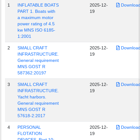
1
INFLATABLE BOATS
2025-12-
Downloa
PART 1. Boats with
19
a maximum motor
power rating of 4.5
kw MNS ISO 6185-
1:2001
2
SMALL CRAFT
2025-12-
Downloa
INFRASTRUCTURE.
19
General requirement
MNS GOST R
587362:20197
3
SMALL CRAFT
2025-12-
Downloa
INFRASTRUCTURE.
19
Yacht harbors.
General requirement
MNS GOST R
57618-2:2017
4
PERSONAL
2025-12-
Downloa
FLOTATION
19
DEVICES. Part 10: