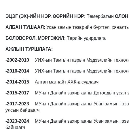
ЭЦЭГ (ЭХ)-ИЙН НЭР, ӨӨРИЙН НЭР:
Төмөрбатын
ОЛОН
АЛБАН ТУШААЛ:
Усан замын тээврийн бүртгэл, хяналт
БОЛОВСРОЛ, МЭРГЭЖИЛ:
Төрийн удирдлага
АЖЛЫН ТУРШЛАГА:
-
2002-2010
УИХ-ын Тамгын газрын Мэдээллийн технолог
-2010-2014
УИХ-ын Тамгын газрын Мэдээллийн технолог
-2014-2015
Алтан магнайт ХХК-д судлаач
-2015-2017
МУ-ын Далайн захиргааны Дотоодын усан з
-2017-2023
МУ-ын Далайн захиргааны Усан замын тээвр
улсын байцаагч
-2023-2024
МУ-ын Далайн захиргааны Усан замын тээври
байцаагч