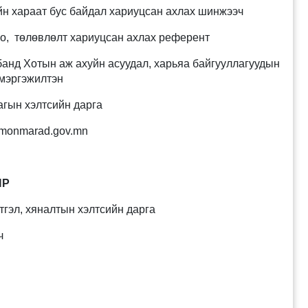
н хараат бус байдал хариуцсан ахлах шинжээч
, төлөвлөлт хариуцсан ахлах референт
нд Хотын аж ахуйн асуудал, харьяа байгууллагуудын
 мэргэжилтэн
гын хэлтсийн дарга
monmarad.gov.mn
ЯР
тгэл, хяналтын хэлтсийн дарга
ч