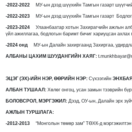
-2022-2022
МУ-ын дээд шүүхийн Тамгын газарт шүүгчий
-2022-2023
МУ-ын дээд шүүхийн Тамгын газарт Бодлого
-2023-2024
Улаанбаатар хотын Захирагчийн ажлын алба
үйл ажиллагаа, бодлогын баримт бичиг хариуцсан ахлах
-2024 онд
МУ-ын Далайн захиргаанд Захиргаа, удирдла
АЛБАНЫ ЦАХИМ ШУУДАНГИЙН ХАЯГ:
t.munkhbayar@
ЭЦЭГ (ЭХ)-ИЙН НЭР, ӨӨРИЙН НЭР:
Сүхээгийн
ЭНХБА
АЛБАН ТУШААЛ:
Хөлөг онгоц, усан замын тээврийн бүр
БОЛОВСРОЛ, МЭРГЭЖИЛ:
Дээд, ОУ-ын, Далайн эрх зүй
АЖЛЫН ТУРШЛАГА:
-2012-2013
“Монголын төмөр зам” ТӨХК-д мэргэжилтэн