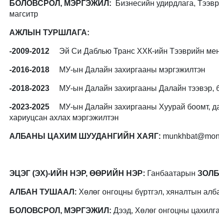
БОЛОВСРОЛ, МЭРГЭЖИЛ:
Бизнесийн удирдлага, Тээв
магситр
АЖЛЫН ТУРШЛАГА:
-2009-2012
Эй Си Даблью Транс ХХК-ийн Тээврийн ме
-2016-2018
МУ-ын Далайн захиргааны мэргэжилтэн
-2018-2023
МУ-ын Далайн захиргааны Далайн тээвэр, б
-2023-2025
МУ-ын Далайн захиргааны Хуурай боомт, дал
хариуцсан ахлах мэргэжилтэн
АЛБАНЫ ЦАХИМ ШУУДАНГИЙН ХАЯГ:
munkhbat@mon
ЭЦЭГ (ЭХ)-ИЙН НЭР, ӨӨРИЙН НЭР:
Ганбаатарын
ЗОЛ
АЛБАН ТУШААЛ:
Хөлөг онгоцны бүртгэл, хяналтын алб
БОЛОВСРОЛ, МЭРГЭЖИЛ:
Дээд, Хөлөг онгоцны цахил