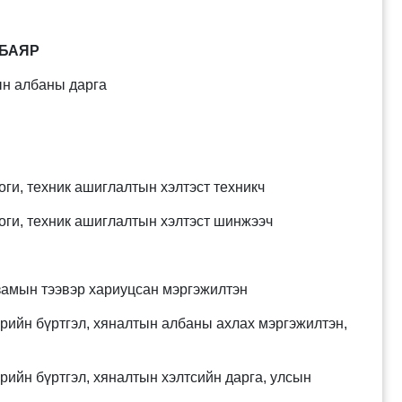
БАЯР
ын албаны дарга
и, техник ашиглалтын хэлтэст техникч
и, техник ашиглалтын хэлтэст шинжээч
амын тээвэр хариуцсан мэргэжилтэн
ийн бүртгэл, хяналтын албаны ахлах мэргэжилтэн,
йн бүртгэл, хяналтын хэлтсийн дарга, улсын