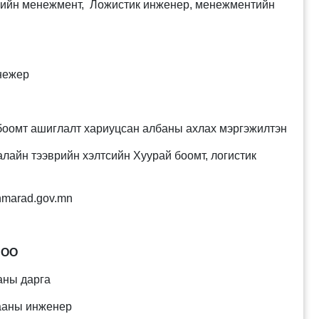
рийн менежмент, Ложистик инженер, менежментийн
нежер
оомт ашиглалт хариуцсан албаны ахлах мэргэжилтэн
айн тээврийн хэлтсийн Хуурай боомт, логистик
marad.gov.mn
БОО
аны дарга
гааны инженер