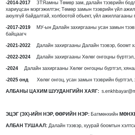
-2014-2017
ЗТЯамны Төмөр зам, далайн тээврийн бодлог
хариуцсан мэргэжилтэн; Төмөр замын тээврийн үйл ажил
аюулгүй байдалтай, холбоотой объект, үйл ажиллагааны
-2017-2019
МУ-ын Далайн захиргааны усан замын тээв
байцаагч
-2021-2022
Далайн захиргааны Далайн тээвэр, боомт х
-2022-2024
Далайн захиргааны Хөлөг онгоцны бүртгэл, 
-2024
Далайн захиргааны Хөлөг онгоцны бүртгэл, хяна
-2025 онд
Хөлөг онгоц, усан замын тээврийн бүртгэл, 
АЛБАНЫ ЦАХИМ ШУУДАНГИЙН ХАЯГ:
s.enkhbayar@m
ЭЦЭГ (ЭХ)-ИЙН НЭР, ӨӨРИЙН НЭР:
Батмөнхийн
МӨНХ
АЛБАН ТУШААЛ:
Далайн тээвэр, хуурай боомтын хэлтс