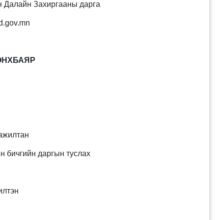
 Далайн Захиргааны дарга
d.gov.mn
ӨНХБАЯР
ажилтан
 бичгийн даргын туслах
илтэн