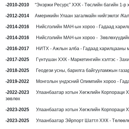
-2010-2010
“Энэржи Ресурс” ХХК - Төслийн багийн 1-р х
-2012-2014
Америкийн Улаан загалмайн нийгэмлэг /Кал
-2014-2016
Нийслэлийн МАН-ын хороо - Гадаад харилц
-2014-2016
Нийслэлийн МАН-ын хороо - Зөвлөхүүдийн 
-2016-2017
НИТХ - Ажлын алба - Гадаад харилцааны м
-2017-2025
Гүнтүшан ХХК - Маркетингийн хэлтэс - Зах
-2018-2025
Геодези усны, барилга байгууламжын газар -
-2019-2022
Монголын үндэсний Олимпийн хороо - Гадаад
-2022-2023
Улаанбаатар хотын Хөгжлийн Корпораци ХК - 
зөвлөх
-2023-2025
Улаанбаатар хотын Хөгжлийн Корпораци ХК -
-2023-2025
Улаанбаатар Эйрпорт Шаттл ХХК - Төлөөлө