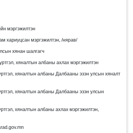
йн мэргэжилтэн
м хариуцсан мэргэжилтэн, /нярав/
лсын хянан шалгагч
ртгэл, хяналтын албаны ахлах мэргэжилтэн
тгэл, хяналтын албаны Далбааны эзэн улсын хяналт
ртгэл, хяналтын албаны Далбааны эзэн улсын
тгэл, хяналтын албаны ахлах мэргэжилтэн,
ad.gov.mn