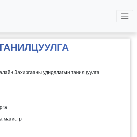
ТАНИЛЦУУЛГА
алайн Захиргааны удирдлагын танилцуулга
рга
а магистр