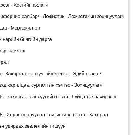
эсэг - Хэсгийн ахлагч
ифорниа салбар/ - Ложистик - Ложистикын зохицуулагч
аа - Мэргэжилтэн
нарийн бичгийн дарга
эргэжилтэн
ирал
 Захиргаа, санхүүгийн хэлтэс - Эдийн засагч
 харилцаа, сургалтын хэлтэс - Зохицуулагч
Захиргаа, санхүүгийн газар - Гүйцэтгэх захирлын
 Хөрөнгө оруулалт, лизингийн газар - Захирал
н удирдах зөвлөлийн гишүүн