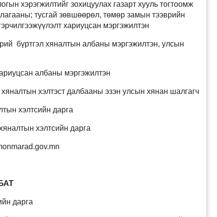
ын хэрэгжилтийг зохицуулах газарт хууль тогтоомж
лагааны; тусгай зөвшөөрөл, төмөр замын тээврийн
 гэрчилгээжүүлэлт хариуцсан мэргэжилтэн
рий бүртгэл хяналтын албаны мэргэжилтэн, улсын
ариуцсан албаны мэргэжилтэн
хяналтын хэлтэст далбааны эзэн улсын хянан шалгагч
лтын хэлтсийн дарга
хяналтын хэлтсийн дарга
onmarad.gov.mn
БАТ
ийн дарга