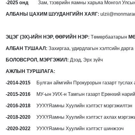
-2025 онд
Зам, тээврийн яамны харьяа Монгол Улсын
АЛБАНЫ ЦАХИМ ШУУДАНГИЙН ХАЯГ:
ulzii@monmara
ЭЦЭГ (ЭХ)-ИЙН НЭР, ӨӨРИЙН НЭР:
Төмөрбаатарын
М
АЛБАН ТУШААЛ:
Захиргаа, удирдлагын хэлтсийн дарга
БОЛОВСРОЛ, МЭРГЭЖИЛ:
Дээд, Эрх зүйч
АЖЛЫН ТУРШЛАГА:
-2014-2015
Булган аймгийн Прокурорын газарт туслах 
-2015-2016
МУ-ын УИХ-н Тамгын газарт Ерөнхий нарийн
-2016-2018
УУХҮЯамны Хуулийн хэлтэст мэргэжилтэн
-2018-2020
УУХҮЯамны Хуулийн хэлтэст ахлах мэргэж
-2020-2022
УУХҮЯамны Хуулийн хэлтэст шинжээч