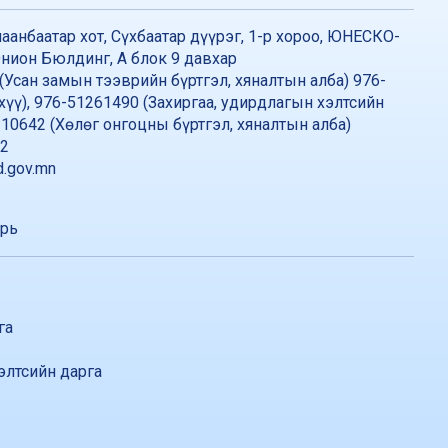
аанбаатар хот, Сүхбаатар дүүрэг, 1-р хороо, ЮНЕСКО-
нион Бюлдинг, А блок 9 давхар
(Усан замын тээврийн бүртгэл, хяналтын алба) 976-
хүү), 976-51261490 (Захиргаа, удирдлагын хэлтсийн
310642 (Хөлөг онгоцны бүртгэл, хяналтын алба)
42
.gov.mn
арь
га
элтсийн дарга