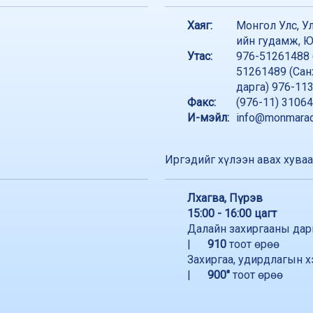
Хаяг:
Монгол Улс, Ул
ийн гудамж, Ю
Утас:
976-51261488 
51261489 (Сан
дарга) 976-11
Факс:
(976-11) 3106
И-мэйл:
info@monmarad
Иргэдийг хүлээн авах хува
Лхагва, Пүрэв
15:00 - 16:00 цагт
Далайн захиргааны дар
|
910
тоот өрөө
Захиргаа, удирдлагын х
|
900"
тоот өрөө