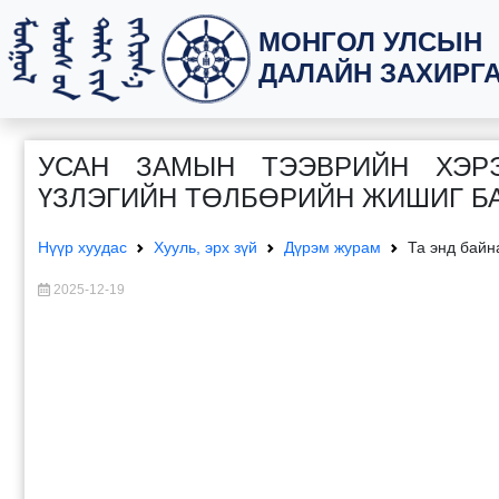
МОНГОЛ УЛСЫН
ДАЛАЙН ЗАХИРГ
УСАН ЗАМЫН ТЭЭВРИЙН ХЭРЭ
ҮЗЛЭГИЙН ТӨЛБӨРИЙН ЖИШИГ БА
Нүүр хуудас
Хууль, эрх зүй
Дүрэм журам
Та энд байн
2025-12-19